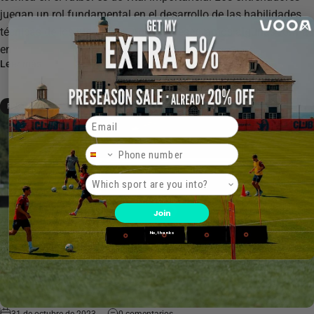
juegan un rol fundamental en el desarrollo de las habilidades
técnicas de los jugadores. Aquí te presentamos algunas formas
en...
Leer más
FOOTBALL
Email
Phone Number
Product interest
Join
No, thanks
31 de octubre de 2023
0 comentarios