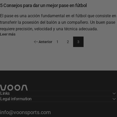
5 Consejos para dar un mejor pase en fútbol
El pase es una acción fundamental en el fútbol que consiste en
transferir la posesión del balón a un compañero. Un buen pase
requiere precisión, velocidad y una técnica adecuada.
Leer más
Anterior
1
2
3
Voon Sports
Links
Legal information
info@voonsports.com