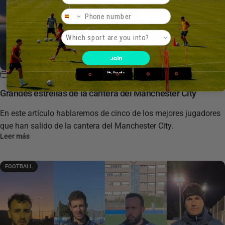
Phone Number
Product interest
Join
No, thanks
3 de mayo de 2024
0 comentarios
Grandes estrellas de la cantera del Manchester City
En este artículo hablaremos de cinco de los mejores jugadores
que han salido de la cantera del Manchester City.
Leer más
FOOTBALL