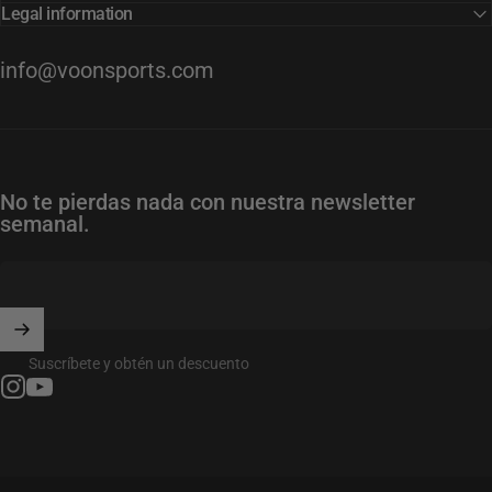
Legal information
info@voonsports.com
No te pierdas nada con nuestra newsletter
semanal.
Suscríbete y obtén un descuento
Instagram
YouTube