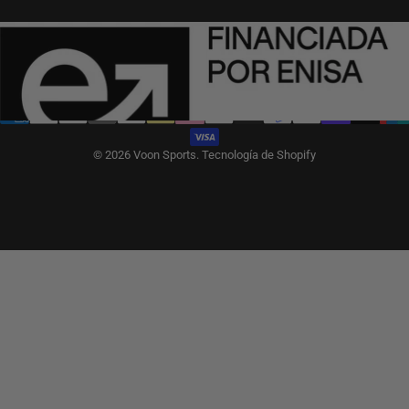
Español
Idioma
España (EUR €)
País/región
© 2026 Voon Sports.
Tecnología de Shopify