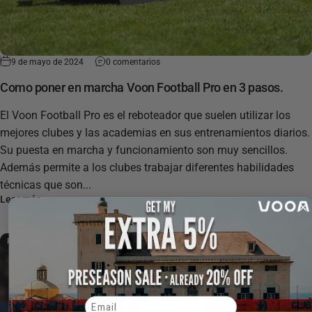
9 de mayo de 2024
0 comentarios
Como poner en marcha Voon Football Pro en 3 pasos.
El Voon Football Pro es el reboteador que suelen utilizar los
mejores clubes y las academias en sus entrenamientos diarios.
Su puesta en marcha y funcionamiento son muy sencillos.
Además permite a los clubes trabajar diferentes habilidades
técnicas que son...
Leer más
FOOTBALL
Email