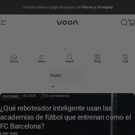
Ir directamente al contenido
diapositivas pausa
Compra ahora y paga después con
Klarna y Scalapay
PRESEASON SALE - 20%
Navegación
Voon Sports
Busc
Ca
Blog
Home
Menu
Search
Shop
Cart
Filtrar
30 de abril de 2026
0 comentarios
FOOTBALL
¿Qué reboteador inteligente usan las
academias de fútbol que entrenan como el
FC Barcelona?
Leer más