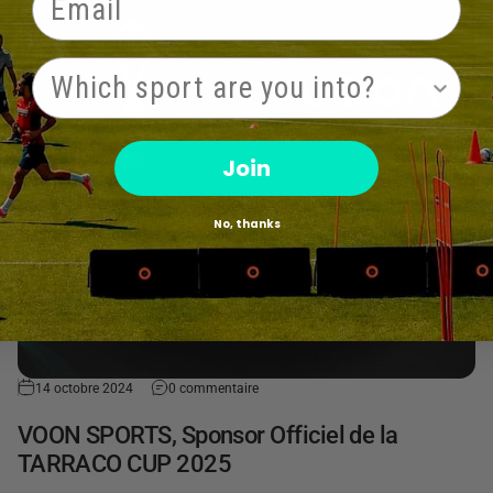
PRODUCT INTEREST
Join
No, thanks
14 octobre 2024
0 commentaire
VOON SPORTS, Sponsor Officiel de la
TARRACO CUP 2025