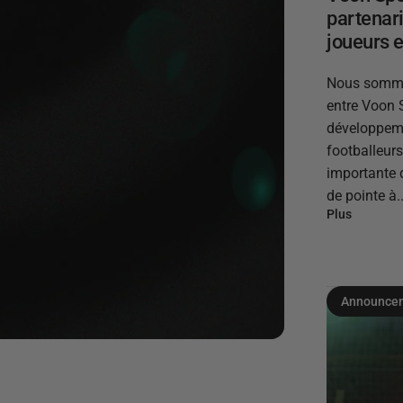
partenar
joueurs e
Nous sommes
entre Voon 
développem
footballeur
importante 
de pointe à..
Plus
Announce