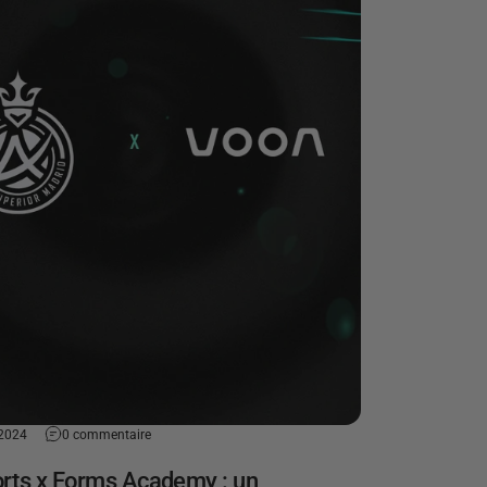
 2024
0 commentaire
rts x Forms Academy : un