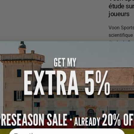
étude su
joueurs
Voon Sports
scientifiqu
étude de 8 
joueurs de f
l'améliorati
Plus
Announcement
Email