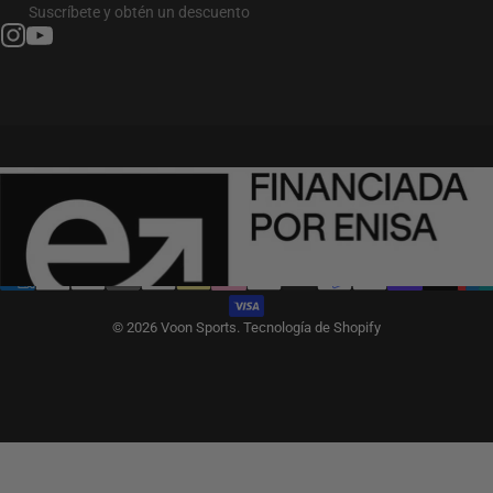
Suscríbete y obtén un descuento
Instagram
YouTube
Español
Idioma
España (EUR €)
País/región
© 2026 Voon Sports.
Tecnología de Shopify