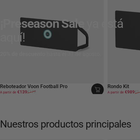
¡Preseason
Sale
ya
está
aquí!
20% de descuento
hasta el 31 de agosto.
Reboteador Voon Football Pro
Rondo Kit
Precio de oferta
Precio habitual
Precio de ofert
Precio habitua
€139
€989
€179
€1
A partir de
A partir de
Nuestros
productos
principales