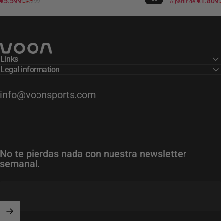
Precio de oferta
Precio habitual
Precio de ofert
Precio habitua
€5.599
€1.809
€6.999
A partir de
Voon Sports
Links
Legal information
info@voonsports.com
No te pierdas nada con nuestra newsletter
semanal.