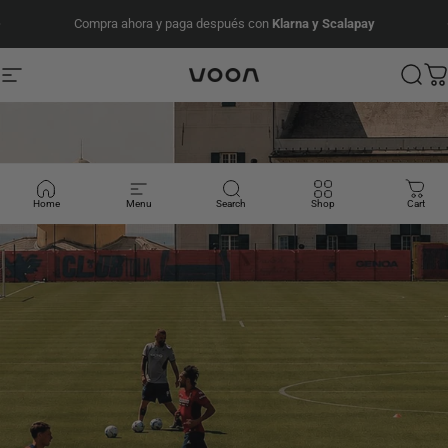
Ir directamente al contenido
diapositivas pausa
Compra ahora y paga después con
Klarna y Scalapay
PRESEASON SALE - 20%
Navegación
Voon Sports
Busc
Ca
Home
Menu
Search
Shop
Cart