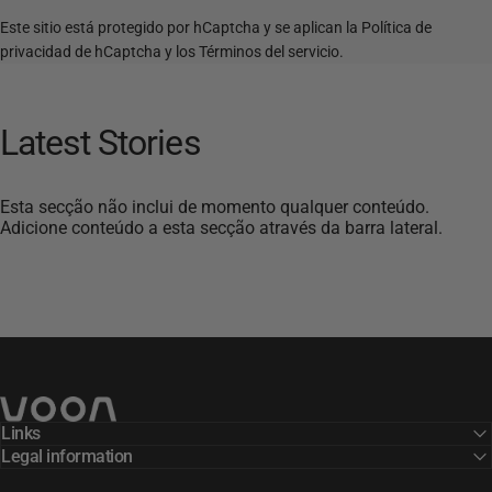
Este sitio está protegido por hCaptcha y se aplican
la Política de
privacidad de hCaptcha
y los
Términos del servicio.
Latest
Stories
Esta secção não inclui de momento qualquer conteúdo.
Adicione conteúdo a esta secção através da barra lateral.
Voon Sports
Links
Legal information