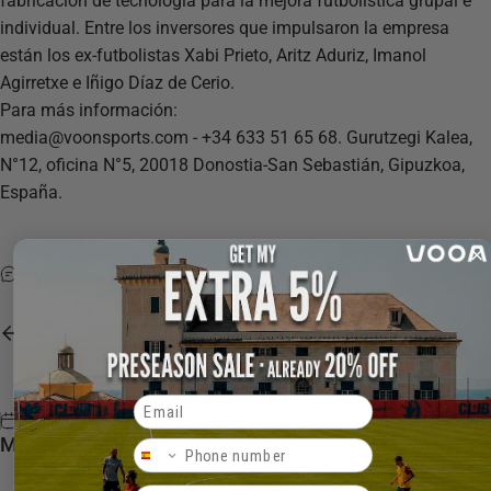
fabricación de tecnología para la mejora futbolística grupal e
individual. Entre los inversores que impulsaron la empresa
están los ex-futbolistas Xabi Prieto, Aritz Aduriz, Imanol
Agirretxe e Iñigo Díaz de Cerio.
Para más información:
media@voonsports.com - +34 633 51 65 68. Gurutzegi Kalea,
N°12, oficina N°5, 20018 Donostia-San Sebastián, Gipuzkoa,
España.
0 comentarios
5 de julio de 2024
por
Mikel Juaristi
NÀSTIC SPORTS ACADEMY SE UNE A VOON SPORTS
PARA MEJORAR EL DESARROLLO DE JUGADORES
Email
5 de agosto de 2024
por
GemPages
Manuales de Voon
Phone Number