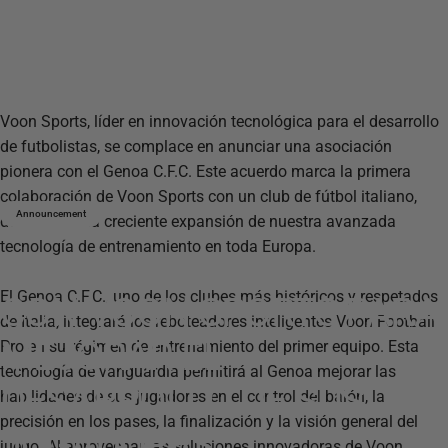
Voon Sports, líder en innovación tecnológica para el desarrollo
de futbolistas, se complace en anunciar una asociación
pionera con el Genoa C.F.C. Este acuerdo marca la primera
colaboración de Voon Sports con un club de fútbol italiano,
Announcement
destacando la creciente expansión de nuestra avanzada
tecnología de entrenamiento en toda Europa.
GENOA
C.F.C.
SE
ASOCIA
El Genoa C.F.C., uno de los clubes más históricos y respetados
CON
VOON
SPORTS
PARA
de Italia, integrará los reboteadores inteligentes Voon Football
MEJORAR
EL
Pro en su régimen de entrenamiento del primer equipo. Esta
tecnología de vanguardia permitirá al Genoa mejorar las
DESARROLLO
DE
SUS
habilidades de sus jugadores en el control del balón, la
precisión en los pases, la finalización y la visión general del
JUGADORES
juego. Al aprovechar las soluciones innovadoras de Voon