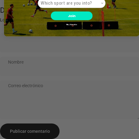
Product interest
Deja tu comentario o pregunta
Join
Los comentarios serán revisados antes de publicarse.
No, thanks
Nombre
Correo electrónico
Mensaje
Publicar comentario