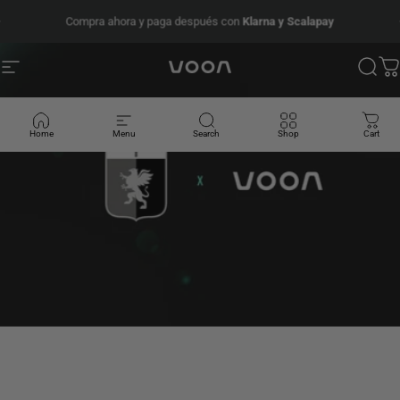
Ir directamente al contenido
diapositivas pausa
Compra ahora y paga después con
Klarna y Scalapay
PRESEASON SALE - 20%
Navegación
Voon Sports
Busc
Ca
Home
Menu
Search
Shop
Cart