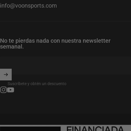
info@voonsports.com
No te pierdas nada con nuestra newsletter
semanal.
Suscríbete y obtén un descuento
Instagram
YouTube